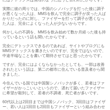
実際に彼の周りでは、中国のシノバッグを打った後に調子
が悪くなった人は、MMSを飲んで完全に調子が戻った人ば
かりだったのに対し、ファイザーを打って調子が悪くなっ
た人は、完全によくなった人が少ないからです。
何かしらの不調を、MMSを飲み始めて数か月経った後も持
っているという話も聞いたからです。
完全にデトックスできるのであれば、サイトやブログにも
MMSデトックスを書きたいのですが、完全ではないので、
中途半端なことを書いて期待させてはと思ったからです。
ですが、完全にはよくならなかったとしても、一部は改善
されたという話は、第二の都市に住んでいる普及者から聞
きました。
今住んでいる国では中国製シノバックが多く、若者はファ
イザーがかっこいいというので、遅れて届いたファイザー
に希望が殺到して、若者の不調者、死亡者が多いです。
60代以上は2回目までは中国シノバック、3回目はファイザ
ー、若い人は1回目も2回目もファイザーという組み合わせ