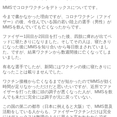
MMSでコロナワクチンをデトックスについてです。
今まで書かなかった理由ですが、コロナワクチン（ファイ
ザー）の後、今住んでいる国の若い陸上の選手（男性）が
MMSを飲んでいても亡くなったからです。
ファイザー1回目か2回目を打った後、四肢に痺れが出てベ
ッドに寝たきりになりました。そしてその人は、寝たきり
になった後にMMSを知り合いから毎日飲まされていまし
た。ですが、結果ワクチンから数週間後に亡くなってしま
いました。
有名な選手でしたが、新聞にはワクチンの後に寝たきりに
なったことは載りませんでした。
ワクチン接種から亡くなるまでが短かったのでMMSが効く
時間が足りなかっただけだと思いたいですが、近所でファ
イザーを打った後に頭の調子が悪くなった人が、MMSを飲
んでも未だに完全には調子が元に戻っていない、
この国の第二の都市（日本に例えると大阪）で、MMS普及
活動をしている人からも、ファイザーワクチンだけは完全
にはデトックスは無理のように思うと言われたからです。