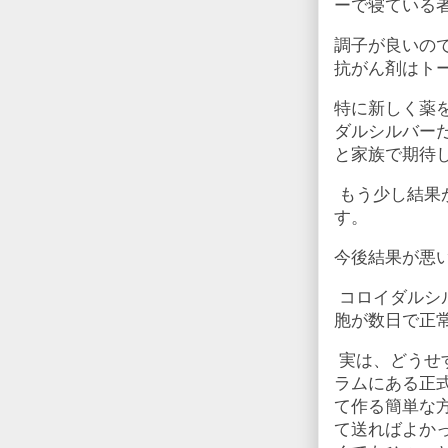
ーで寝ている
調子が良いの
抗がん剤はト
特に新しく薬
ダルシルバー
と家族で期待
もう少し結果
す。
今後結果が悪
コロイダルシ
胞が数日で正
実は、どうせ
ラムにある正
て作る簡単な
て送ればよか