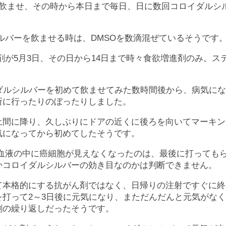
杯飲ませ、その時から本日まで毎日、日に数回コロイダルシ
ルバーを飲ませる時は、DMSOを数滴混ぜているそうです
が5月3日、その日から14日まで時々食欲増進剤のみ。ス
イダルシルバーを初めて飲ませてみた数時間後から、病気に
所に行ったりのぼったりしました。
土間に降り、久しぶりにドアの近くに後ろを向いてマーキン
気になってから初めてしたそうです。
血液の中に癌細胞が見えなくなったのは、最後に打っても
かコロイダルシルバーの効き目なのかは判断できません。
て本格的にする抗がん剤ではなく、日帰りの注射ですぐに終
を打って2～3日後に元気になり、まただんだんと元気がな
剤の繰り返しだったそうです。