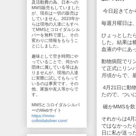
及活動費の為、日本への
MMS販売もしていました
今日起きてか
が、現在は一切の販売は
していません。2023年か
毎週月曜日は
らは現地の人達にもすべ
てMMSとコロイダルシル
ひょっとした
バーを無料で渡し、その
変わりに情報をもらうこ
した。結果は
とにしました。
血液の中にあ
趣味として空き時間にや
動物病院でリ
っていることで、何かの
団体に属している等はあ
て正式にリン
りませんが、現地の人達
月頃からで、
に実際に試してもらって
いるのは事実です。その
4月21日に
他、家族や友人等からで
たので、つい
す。
MMSとコロイダルシルバ
確かMMSを
ーのWebサイト
https://mms-
それからは4月
colloidalsilver.com/
ではなかった
日に私が送っ