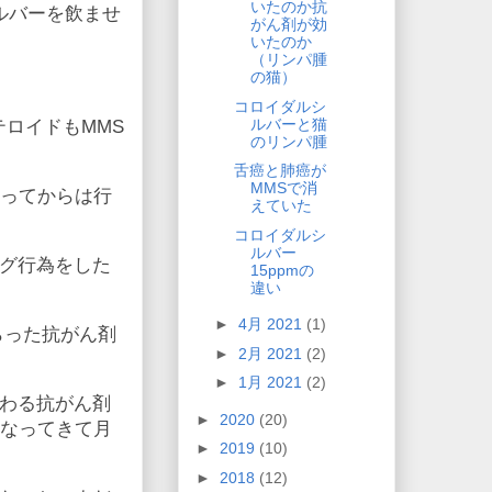
いたのか抗
ルバーを飲ませ
がん剤が効
いたのか
（リンパ腫
の猫）
。
コロイダルシ
ルバーと猫
テロイドもMMS
のリンパ腫
舌癌と肺癌が
MMSで消
なってからは行
えていた
コロイダルシ
ルバー
グ行為をした
15ppmの
違い
►
4月 2021
(1)
らった抗がん剤
►
2月 2021
(2)
►
1月 2021
(2)
わる抗がん剤
►
2020
(20)
くなってきて月
►
2019
(10)
►
2018
(12)