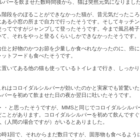
ルバーを飲ませた数時間後から、猫は突然元気になりまし
ら階段をのぼることができなかった猫が、昔元気だったころ
にある小窓の所まで自力で行ったそうです。そしてキッチン
使ってですがジャンプして登ったそうです。今まで風呂椅子
いて、それをやっと登るくらいしかできなかったそうです。
給仕と好物のかつお節を少量しか食べれなかったのに、癌に
ャットフードも食べたそうです。
に置いてある他の猫も使っているトイレまで行き、しっかり
。
これはコロイダルシルバーが効いたのかと実家でも皆驚いた
ルバーを初めて飲ませた日の夜か翌日に吐いたそうです。
・・と思ったそうですが、MMSと同じでコロイダルシルバ
だことがあります。コロイダルシルバーを初めて飲んですぐ
人（人間の場合ですが）がいるとありました。
の時1回で、それからまだ数日ですが、固形物も食べるよう