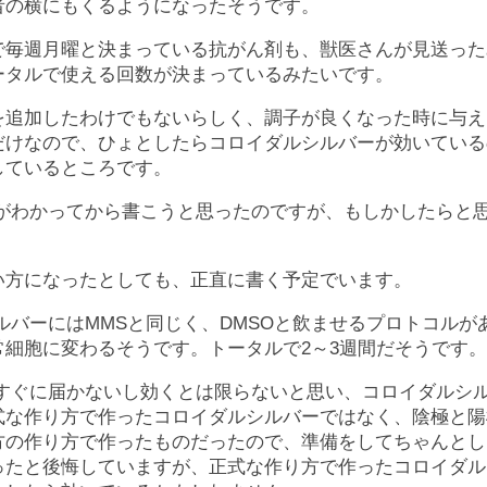
者の横にもくるようになったそうです。
で毎週月曜と決まっている抗がん剤も、獣医さんが見送った
ータルで使える回数が決まっているみたいです。
を追加したわけでもないらしく、調子が良くなった時に与え
だけなので、ひょとしたらコロイダルシルバーが効いている
しているところです。
がわかってから書こうと思ったのですが、もしかしたらと
い方になったとしても、正直に書く予定でいます。
ルバーにはMMSと同じく、DMSOと飲ませるプロトコルが
常細胞に変わるそうです。トータルで2～3週間だそうです。
すぐに届かないし効くとは限らないと思い、コロイダルシ
式な作り方で作ったコロイダルシルバーではなく、陰極と陽
方の作り方で作ったものだったので、準備をしてちゃんとし
ったと後悔していますが、正式な作り方で作ったコロイダル