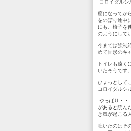
コロイダルシ
癌になってか
をのぼり途中
にも、椅子を
のようにして
今までは強制
めて固形のキ
トイレも遠く
いたそうです
ひょっとして
コロイダルシ
やっぱり・・
があると読ん
き気が起こる
吐いたのはそ