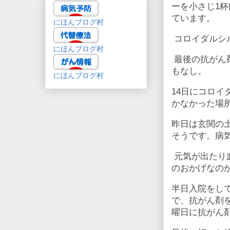
ーを小さじ1
ています。
にほんブログ村
コロイダルシ
にほんブログ村
最後の抗がん剤
もなし。
にほんブログ村
14日にコロ
かなかった場
昨日は玄関の
そうです。病
元気が出たり
のおかげなの
半日入院をし
で、抗がん剤
曜日に抗がん