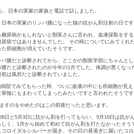
ら、日本の実家の家族と電話で話しました。
、日本の実家のリンパ腫になった猫の抗がん剤注射の日です
ら糖尿病かもしれないと獣医さんに言われ、血液採取をする
糖尿病ではありませんでした。 その時についでにみてくれ
った癌細胞が消えていたそうです。
ンパ腫だと診断されてから、どこかの獣医学部にちゃんとし
パ腫だと診断されたのが今年の1月でした。体調が悪くなった
最初は風邪だと診断されていました。
動物病院でみてもらった時、ついに血液の中にも癌細胞が見え
に骨髄にもまわってしまったみたいですと言われたそうです
飲ますのをやめたのはこの前後だったと思います。
26日と5月3日に抗がん剤を打ってもらい、5月10日は抗が
らしく、1月から始めて初めて抗がん剤を打たなかったそうで
たコロイダルシルバーが届き、その日の昼過ぎに届いたコロ