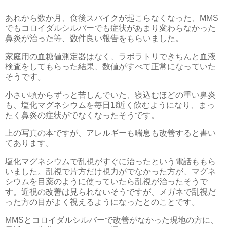
あれから数か月、食後スパイクが起こらなくなった、MMS
でもコロイダルシルバーでも症状があまり変わらなかった
鼻炎が治った等、数件良い報告をもらいました。
家庭用の血糖値測定器はなく、ラボラトリできちんと血液
検査をしてもらった結果、数値がすべて正常になっていた
そうです。
小さい頃からずっと苦しんでいた、寝込むほどの重い鼻炎
も、塩化マグネシウムを毎日1ℓ近く飲むようになり、まっ
たく鼻炎の症状がでなくなったそうです。
上の写真の本ですが、アレルギーも喘息も改善すると書い
てあります。
塩化マグネシウムで乱視がすぐに治ったという電話ももら
いました。乱視で片方だけ視力がでなかった方が、マグネ
シウムを目薬のように使っていたら乱視が治ったそうで
す。近視の改善は見られないそうですが、メガネで乱視だ
った方の目がよく視えるようになったとのことです。
MMSとコロイダルシルバーで改善がなかった現地の方に、