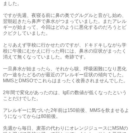
ました。
ですが先週、夜寝る前に鼻の奥でグルグルと音がし始め、
翌朝起きたら鼻声で鼻水がつまっていました。またアレル
ギーが始まって、今回はどのように悪化するのだろうとビ
クビクしていました。
とりあえず学校に行かせたのですが、ドキドキしながら学
校に午後にむかえに行った時には、鼻水の症状がまったく
消えて無くなっていました。奇跡です。
一旦鼻水が始まったら、それから咳、呼吸困難になり悪化
の一途をたどるのが最近のアレルギー症状の傾向でした。
MMSとDMSOでこれらはまったく改善されませんでした。
2年間で変化があったのは、IgEの数値が低くなったという
ことだけでした。
アレルギーに気づいた2年前は150前後、MMSを飲ませるよ
うになってからは80前後。
先週から毎日、麦茶の代わりにオレンジジュースにMSMの