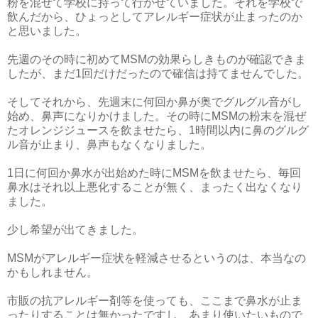
粉を混ぜて学校に持って行かせていました。それを学校で
飲んだから、ひょっとしてアレルギー症状が止まったのか
と思いました。
先週のその時に初めてMSMの効果らしきものが確認できま
したが、まだ1回だけだったので確信は持てませんでした。
そしてそれから、先週末に何回か鼻が奥でグルグル音がし
始め、鼻声になりかけました。その時にMSMの粉末を混ぜ
たオレンジジュースを飲ませたら、1時間以内に鼻のグルグ
ル音が止まり、鼻声もなくなりました。
1日に何回か鼻水が出始めた時にMSMを飲ませたら、毎回
鼻水はそれ以上悪化することが無く、まったく出なくなり
ました。
少し希望が出てきました。
MSMがアレルギー症状を軽減させるというのは、本当なの
かもしれません。
市販の抗アレルギー剤等を使っても、ここまで鼻水が止ま
ったりすることは無かったですし、あまり使いたいもので