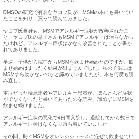
DMSOの研究で有名なヤコブ氏が、MSMの本にも書いてい
たことを知り、買って読んでみました。
ヤコブ氏自身も、MSMでアレルギー症状が改善されたこ
と、ヤコブ氏の息子さんもMSMでアレルギーは治らなかっ
たけれど、アレルギー症状はかなり改善されたことが書か
れてありました。
早速、子供が入院中からMSMを飲ませ始めたのですが、飲
ませ始めはまったく効果が出ませんでした。私の子供には
MSMすら効かないのかと諦めていましたが、本を何度も読
み直し、
重症だった喘息患者やアレルギー患者が、ほんとんど症状
がでなくなったと書いてあったのを読み、諦めずにMSMを
飲ませ続けました。
アレルギー症状の悪化で4日間入院し、退院してから数日で
アレルギー症状はなくなり落ち着いていました。
その間、時々MSMをオレンジジュースに混ぜて飲ませてい